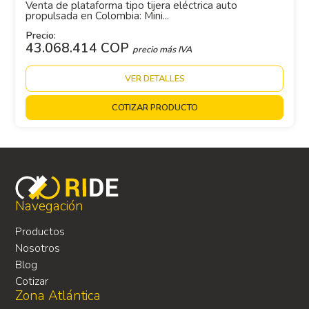
Venta de plataforma tipo tijera eléctrica auto
propulsada en Colombia: Mini...
Precio:
43.068.414 COP
precio más IVA
VER DETALLES
COTIZAR PRODUCTO
Navegación
Productos
Nosotros
Blog
Cotizar
Zona Atlántica