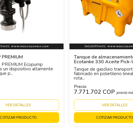
 PREMIUM
Tanque de almacenamient
Ecotanke 330 Aceite Pick-
 PREMIUM Ecopump
 un dispositivo altamente
Tanque de gasóleo transport
ue p...
fabricado en polietileno line
rota...
Precio:
7.771.702 COP
precio má
VER DETALLES
VER DETALLES
COTIZAR PRODUCTO
COTIZAR PRODUCT