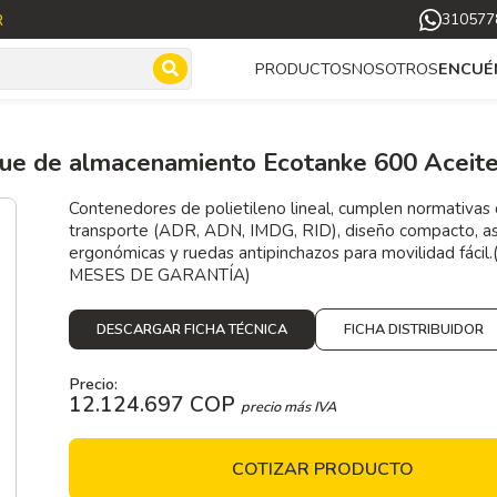
R
310577
NOSOTROS
PRODUCTOS
ENCUÉ
ue de almacenamiento Ecotanke 600 Aceit
Contenedores de polietileno lineal, cumplen normativas
transporte (ADR, ADN, IMDG, RID), diseño compacto, a
ergonómicas y ruedas antipinchazos para movilidad fácil.
MESES DE GARANTÍA)
DESCARGAR FICHA TÉCNICA
FICHA DISTRIBUIDOR
Precio:
12.124.697 COP
precio más IVA
COTIZAR PRODUCTO