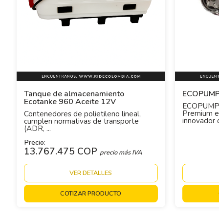
Tanque de almacenamiento
ECOPUMP
Ecotanke 960 Aceite 12V
ECOPUMP
Premium es
Contenedores de polietileno lineal,
innovador q
cumplen normativas de transporte
(ADR, ...
Precio:
13.767.475 COP
precio más IVA
VER DETALLES
COTIZAR PRODUCTO