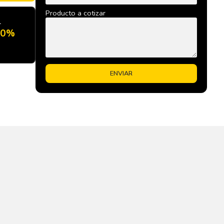
Producto a cotizar
l
20%