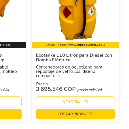
o
Ecotanke 110 Litros para Diésel con
Up
Bomba Eléctrica
able
Contenedores de polietileno para
al moldeo
repostaje de vehículos: diseño
compacto, c...
Precio:
3.695.546 COP
s IVA
precio más IVA
VER DETALLES
O
COTIZAR PRODUCTO