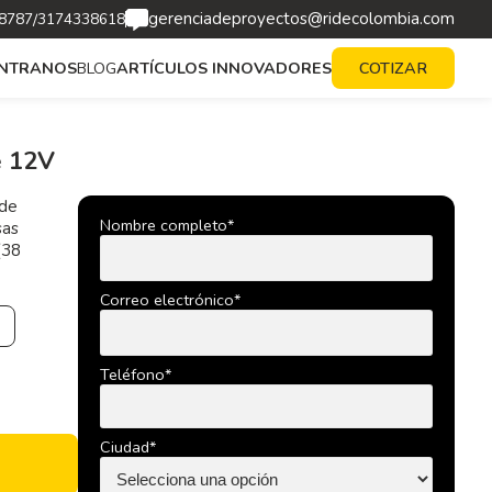
gerenciadeproyectos@ridecolombia.com
/
8787
3174338618
BLOG
ARTÍCULOS INNOVADORES
NTRANOS
COTIZAR
e 12V
 de
Nombre completo*
sas
(38
Correo electrónico*
Teléfono*
Ciudad*