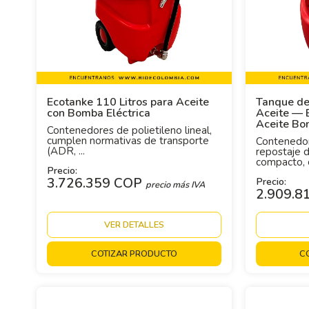
Ecotanke 110 Litros para Aceite
Tanque de
con Bomba Eléctrica
Aceite — E
Aceite Bo
Contenedores de polietileno lineal,
cumplen normativas de transporte
Contenedor
(ADR, ...
repostaje d
compacto, c
Precio:
3.726.359 COP
Precio:
precio más IVA
2.909.8
VER DETALLES
COTIZAR PRODUCTO
C