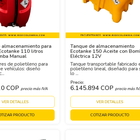
 almacenamiento para
Tanque de almacenamiento
cotanke 110 litros
Ecotanke 150 Aceite con Bom
mba Manual
Eléctrica 12V
es de polietileno para
Tanque transportable fabricado 
e vehículos: diseño
polietileno lineal, diseñado para 
...
lo ...
Precio:
10 COP
6.145.894 COP
precio más IVA
precio más I
VER DETALLES
VER DETALLES
OTIZAR PRODUCTO
COTIZAR PRODUCTO