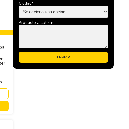
Ciudad*
Producto a cotizar
ba
en
ser
VA