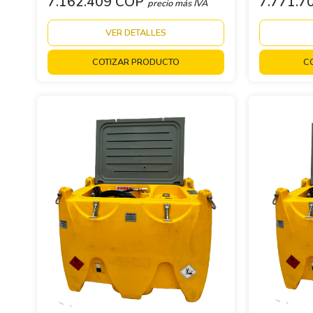
7.162.409 COP
7.771.7
precio más IVA
VER DETALLES
COTIZAR PRODUCTO
C