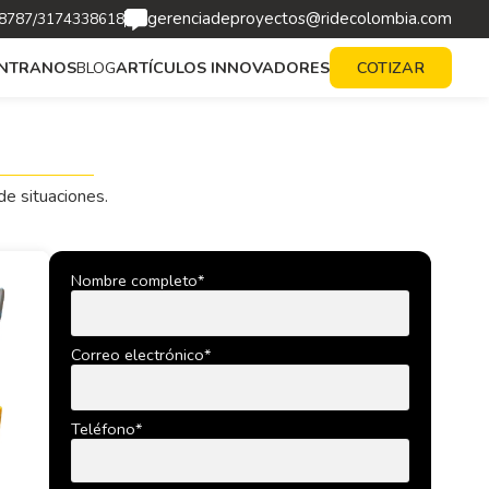
gerenciadeproyectos@ridecolombia.com
/
8787
3174338618
BLOG
ARTÍCULOS INNOVADORES
NTRANOS
COTIZAR
e situaciones.
Nombre completo*
Correo electrónico*
Teléfono*