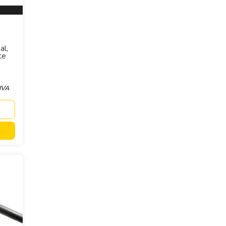
al,
te
 IVA