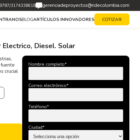
gerenciadeproyectos@ridecolombia.com
/
8787
3174338618
BLOG
ARTÍCULOS INNOVADORES
NTRANOS
COTIZAR
Electrico, Diesel. Solar
trias,
Nombre completo*
a fuente
s crucial
Correo electrónico*
Teléfono*
Ciudad*