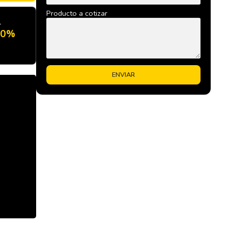
Producto a cotizar
l
20%