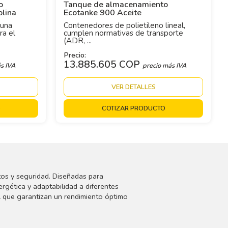
o
Tanque de almacenamiento
olina
Ecotanke 900 Aceite
 una
Contenedores de polietileno lineal,
ra el
cumplen normativas de transporte
(ADR, ...
Precio:
13.885.605 COP
s IVA
precio más IVA
VER DETALLES
O
COTIZAR PRODUCTO
tos y seguridad. Diseñadas para
ergética y adaptabilidad a diferentes
el que garantizan un rendimiento óptimo