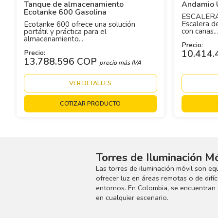
Tanque de almacenamiento
Andamio U
Ecotanke 600 Gasolina
ESCALERA
Escalera de
Ecotanke 600 ofrece una solución
con canas...
portátil y práctica para el
almacenamiento...
Precio:
Precio:
10.414
13.788.596 COP
precio más IVA
VER DETALLES
COTIZAR PRODUCTO
Torres de Iluminación Mó
Las torres de iluminación móvil son eq
ofrecer luz en áreas remotas o de difíc
entornos. En Colombia, se encuentran d
en cualquier escenario.