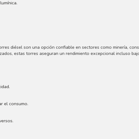
lumínica.
orres diésel son una opción confiable en sectores como minería, con
ados, estas torres aseguran un rendimiento excepcional incluso baj
idad.
ar el consumo.
versos.