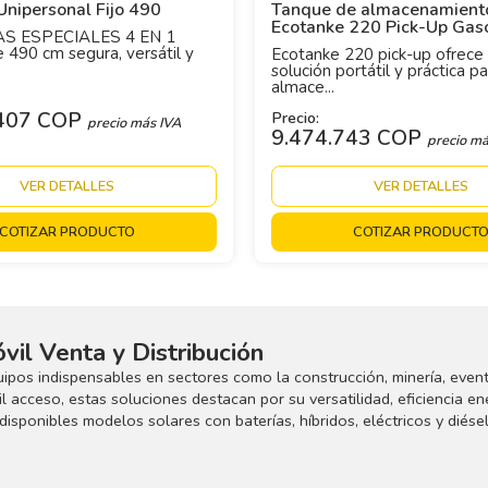
nipersonal Fijo 490
Tanque de almacenamient
Ecotanke 220 Pick-Up Gas
S ESPECIALES 4 EN 1
 490 cm segura, versátil y
Ecotanke 220 pick-up ofrece
solución portátil y práctica pa
almace...
.407 COP
Precio:
precio más IVA
9.474.743 COP
precio má
VER DETALLES
VER DETALLES
COTIZAR PRODUCTO
COTIZAR PRODUCT
vil Venta y Distribución
uipos indispensables en sectores como la construcción, minería, even
il acceso, estas soluciones destacan por su versatilidad, eficiencia en
isponibles modelos solares con baterías, híbridos, eléctricos y diés