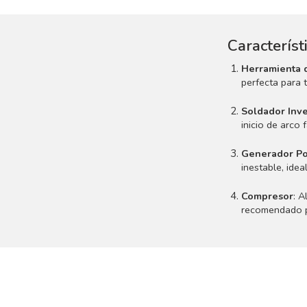
Característ
Herramienta 
perfecta para 
Soldador Inv
inicio de arco 
Generador Por
inestable, idea
Compresor
: A
recomendado pa