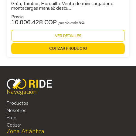
Grúa, Tambor, Horquilla. Venta de mini cargador o
montacargas manual: descu...
Precio:
10.006.428 COP
precio más IVA
VER DETALLES
COTIZAR PRODUCTO
Navegación
Productos
Nosotros
Blog
Cotizar
Zona Atlántica