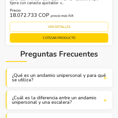
tijera con canasta ajustable: v...
Precio:
18.072.733 COP
precio más IVA
VER DETALLES
COTIZAR PRODUCTO
Preguntas Frecuentes
¿Qué es un andamio unipersonal y para qué
se utiliza?
Un andamio unipersonal es una escalera tipo tijera con
estructura ligera y compacta diseñada para que realice
¿Cuál es la diferencia entre un andamio
unipersonal y una escalera?
trabajos en altura de forma segura y eficiente. Se
utiliza comúnmente en mantenimiento, instalaciones
La principal diferencia es que el andamio unipersonal
eléctricas, pintura y trabajos en interiores donde se