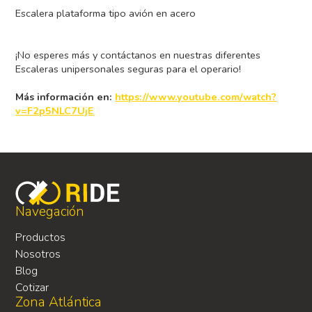
Escalera plataforma tipo avión en acero
¡No esperes más y contáctanos en nuestras diferentes
Escaleras unipersonales seguras para el operario!
Más información en:
https://www.youtube.com/watch?
v=F2p5NLC7UjE
Navegación
Productos
Nosotros
Blog
Cotizar
Zona Atlántica