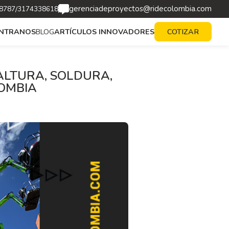
gerenciadeproyectos@ridecolombia.com
/
8787
3174338618
BLOG
ARTÍCULOS INNOVADORES
NTRANOS
COTIZAR
ALTURA, SOLDURA,
LOMBIA