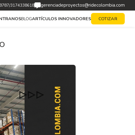
gerenciadeproyectos@ridecolombia.com
/
8787
3174338618
BLOG
ARTÍCULOS INNOVADORES
NTRANOS
COTIZAR
SO