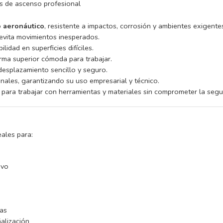
s de ascenso profesional
o aeronáutico
, resistente a impactos, corrosión y ambientes exigente
evita movimientos inesperados.
lidad en superficies difíciles.
orma superior cómoda para trabajar.
esplazamiento sencillo y seguro.
onales, garantizando su uso empresarial y técnico.
l para trabajar con herramientas y materiales sin comprometer la segu
ales para:
ivo
tas
alización